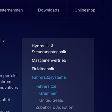
unternehmen
Downloads
Onlineshop
ihe
Hydraulik &
Steuerungstechnik
Maschinenvertrieb
Fluidtechnik
n perfekt
Fahrersitzsysteme
 ihrem
Fahrersitze
nnovatives
Grammer
tattet
United Seats
Zubehör & Adaption
rjüngt