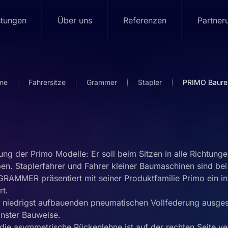
stungen
Über uns
Referenzen
Partner
eme
Fahrersitze
Grammer
Stapler
PRIMO Baure
ng der Primo Modelle: Er soll beim Sitzen in alle Richtunge
en. Staplerfahrer und Fahrer kleiner Baumaschinen sind bei
GRAMMER präsentiert mit seiner Produktfamilie Primo ein i
rt.
er niedrigst aufbauenden pneumatischen Vollfederung ausges
inster Bauweise.
die asymmetrische Rückenlehne ist auf der rechten Seite ve