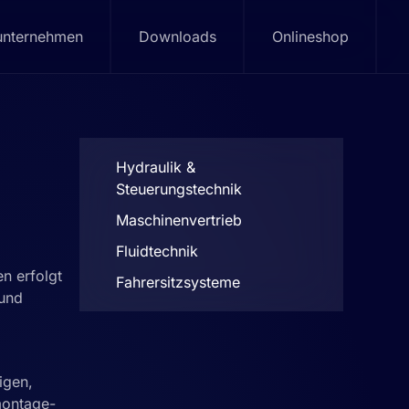
unternehmen
Downloads
Onlineshop
Hydraulik &
Steuerungstechnik
Maschinenvertrieb
Fluidtechnik
n erfolgt
Fahrersitzsysteme
 und
igen,
montage-