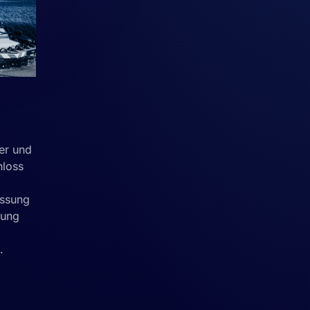
er und
hloss
assung
rung
.