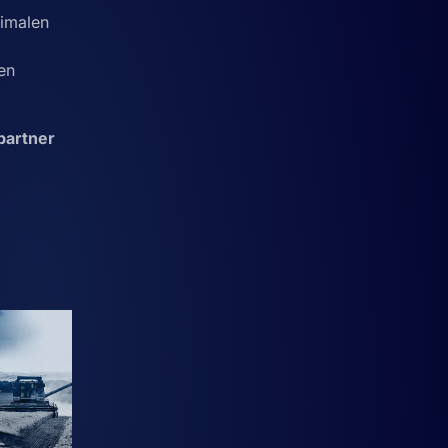
ximalen
en
partner