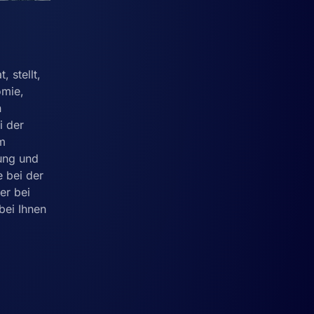
, stellt,
omie,
n
i der
am
tung und
e bei der
er bei
bei Ihnen