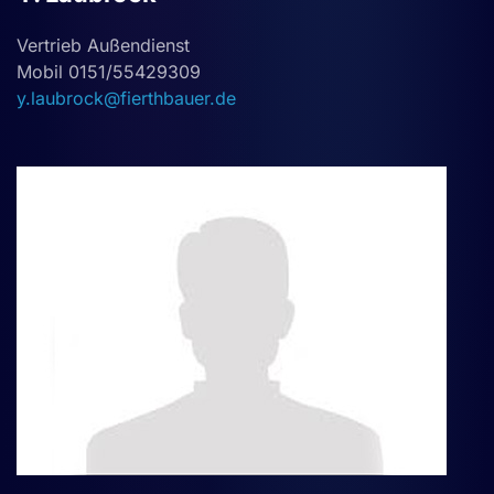
Vertrieb Außendienst
Mobil 0151/55429309
y.laubrock@fierthbauer.de