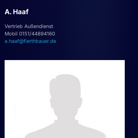
A. Haaf
Vertrieb Außendienst
Mobil 0151/44894160
a.haaf@fierthbauer.de