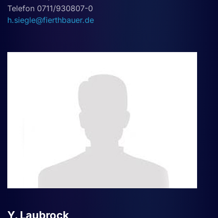
Telefon 0711/930807-0
h.siegle@fierthbauer.de
Y. Laubrock